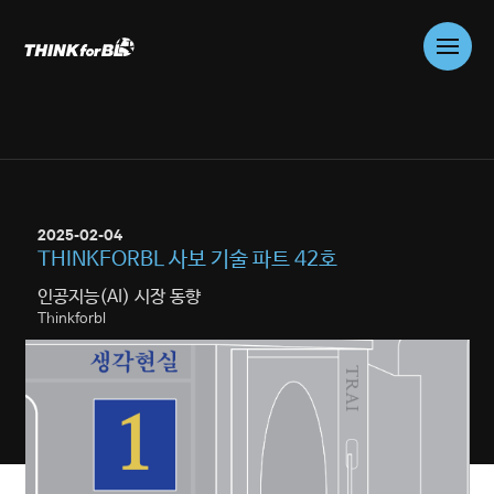
Skip
to
content
01
WHO WE ARE
COMPANY
2025-02-04
02
WHAT WE DO
THINKFORBL 사보 기술 파트 42호
PROBLEM SOLVING
인공지능(AI) 시장 동향
CONSULTING
Thinkforbl
03
WHAT WE DO
TRUSTWORTHY AI