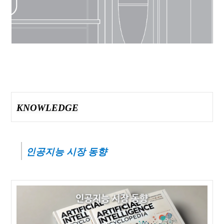
04
WHAT WE DO
SMART LIVESTOCK
05
BEHIND STORY
MAGAZINE
06
WHAT'S NEW
KNOWLEDGE
NEWS
인공지능 시장 동향
contact@thinkforbl.com
+82-2-562-6545
We love technology, but not as much as being human.
Would you like to
work with us
?